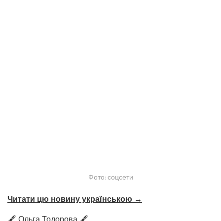
Фото: соцсети
Читати цю новину українською →
🖋️ Ольга Тодорова 🖋️