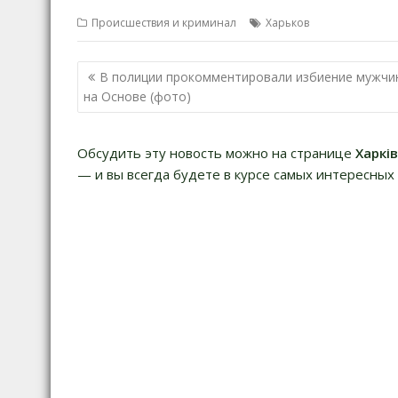
Происшествия и криминал
Харьков
Н
В полиции прокомментировали избиение мужчи
а
на Основе (фото)
в
и
Обсудить эту новость можно на странице
Харкі
г
— и вы всегда будете в курсе самых интересных 
а
ц
и
я
п
о
з
а
п