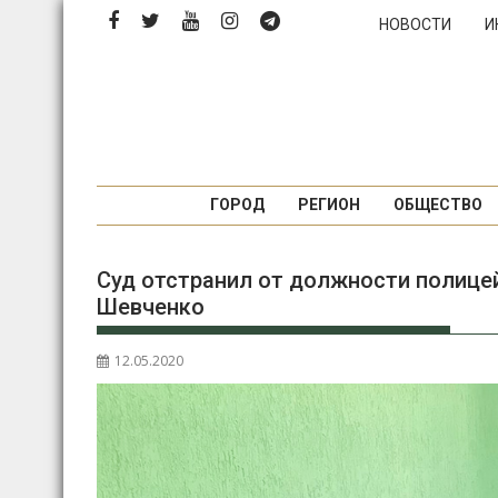
П
НОВОСТИ
И
е
р
е
й
т
и
к
ГОРОД
РЕГИОН
ОБЩЕСТВО
с
о
Суд отстранил от должности полице
д
Шевченко
е
р
ж
12.05.2020
и
м
о
м
у