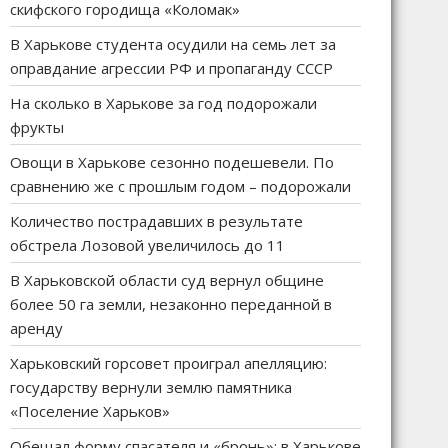
скифского городища «Коломак»
В Харькове студента осудили на семь лет за
оправдание агрессии РФ и пропаганду СССР
На сколько в Харькове за год подорожали
фрукты
Овощи в Харькове сезонно подешевели. По
сравнению же с прошлым годом – подорожали
Количество пострадавших в результате
обстрела Лозовой увеличилось до 11
В Харьковской области суд вернул общине
более 50 га земли, незаконно переданной в
аренду
Харьковский горсовет проиграл апелляцию:
государству вернули землю памятника
«Поселение Харьков»
Обещал форму спасателя и «бронь»: в Харькове