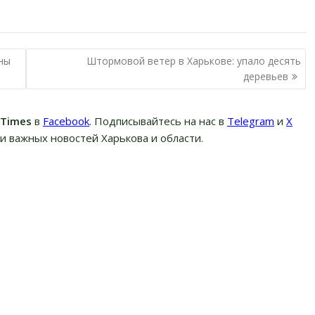
ны
Штормовой ветер в Харькове: упало десять
деревьев
вTimes
в
Facebook
. Подписывайтесь на нас в
Telegram
и
Х
и важных новостей Харькова и области.