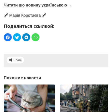
Читати цю новину українською →
🖋️ Марія Коротаєва 🖋️
Поделиться ссылкой:
Share
Похожие новости