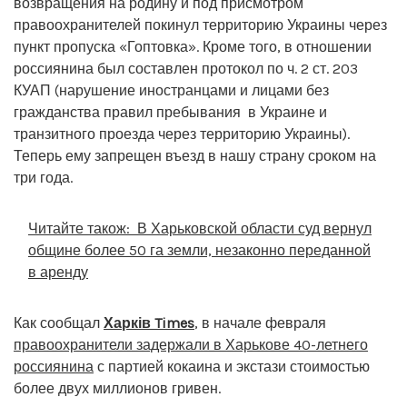
возвращения на родину и под присмотром
правоохранителей покинул территорию Украины через
пункт пропуска «Гоптовка». Кроме того, в отношении
россиянина был составлен протокол по ч. 2 ст. 203
КУАП (нарушение иностранцами и лицами без
гражданства правил пребывания в Украине и
транзитного проезда через территорию Украины).
Теперь ему запрещен въезд в нашу страну сроком на
три года.
Читайте також:
В Харьковской области суд вернул
общине более 50 га земли, незаконно переданной
в аренду
Как сообщал
Харків Times
, в начале февраля
правоохранители задержали в Харькове 40-летнего
россиянина
с партией кокаина и экстази стоимостью
более двух миллионов гривен.