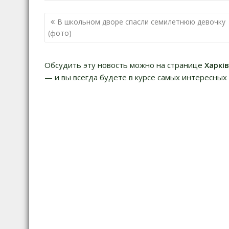
Навигация
В школьном дворе спасли семилетнюю девочку
по
(фото)
записям
Обсудить эту новость можно на странице
Харкі
— и вы всегда будете в курсе самых интересных 