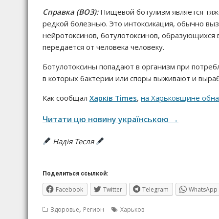
Справка (ВОЗ):
Пищевой ботулизм является тяж
редкой болезнью. Это интоксикация, обычно вы
нейротоксинов, ботулотоксинов, образующихся 
передается от человека человеку.
Ботулотоксины попадают в организм при потре
в которых бактерии или споры выживают и выра
Как сообщал
Харків Times
,
на Харьковщине обна
Читати цю новину українською →
Надія Тесля
Поделиться ссылкой:
Facebook
Twitter
Telegram
WhatsApp
,
Здоровье
Регион
Харьков