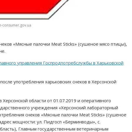
h-consumer.gov.ua
еков «Мясные палочки Meat Sticks» (сушеное мясо птицы),
не.
лавного управления Госпродпотребслужбы в Харьковской
 после употребления харьковских снеков в Херсонской
 Херсонской области от 01.07.2019 и оперативного
ударственного учреждения «Херсонский лабораторный
отребления снеков «Мясные палочки Meat Sticks» (сушеное
дрес мощности: ул. Пидгосп «Берминводы», с.
область), Главным государственным ветеринарным