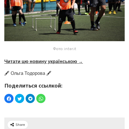
Фото: inter.it
Читати цю новину українською →
🖋️ Ольга Тодорова 🖋️
Поделиться ссылкой:
Share