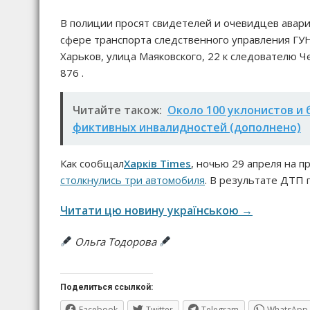
В полиции просят свидетелей и очевидцев авари
сфере транспорта следственного управления ГУНП
Харьков, улица Маяковского, 22 к следователю 
876 .
Читайте також:
Около 100 уклонистов и 
фиктивных инвалидностей (дополнено)
Как сообщал
Харків Times
, ночью 29 апреля на 
столкнулись три автомобиля
. В результате ДТП 
Читати цю новину українською →
Ольга Тодорова
Поделиться ссылкой:
Facebook
Twitter
Telegram
WhatsApp