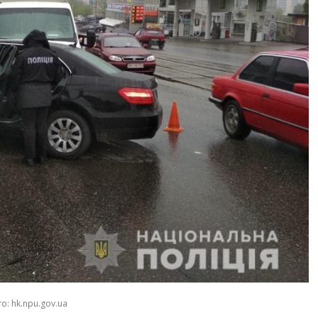
о: hk.npu.gov.ua