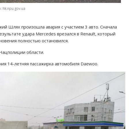
: hk.npu.gov.ua
ский Шлях произошла авария с участием 3 авто. Сначала
езультате удара Mercedes врезался в Renault, который
кновения полностью остановился.
Нацполиции области.
ия 14-летняя пассажирка автомобиля Daewoo.