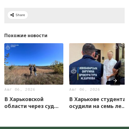
Share
Похожие новости
Авг 06, 2026
Авг 06, 2026
В Харьковской
В Харькове студента
области через суд
осудили на семь лет
вернули государству
за оправдание
12,7 га земель
агрессии РФ и
уникального
пропаганду СССР