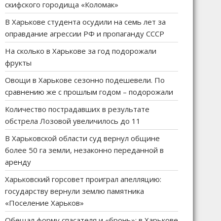
скифского городища «Коломак»
В Харькове студента осудили на семь лет за
оправдание агрессии РФ и пропаганду СССР
На сколько в Харькове за год подорожали
фрукты
Овощи в Харькове сезонно подешевели. По
сравнению же с прошлым годом – подорожали
Количество пострадавших в результате
обстрела Лозовой увеличилось до 11
В Харьковской области суд вернул общине
более 50 га земли, незаконно переданной в
аренду
Харьковский горсовет проиграл апелляцию:
государству вернули землю памятника
«Поселение Харьков»
Обещал форму спасателя и «бронь»: в Харькове