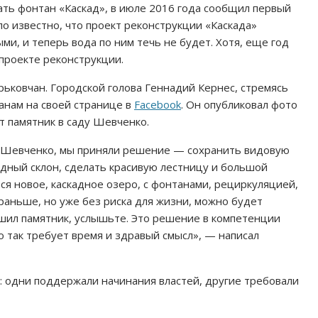
ать фонтан «Каскад», в июле 2016 года сообщил первый
ло известно, что проект реконструкции «Каскада»
и, и теперь вода по ним течь не будет. Хотя, еще год
проекте реконструкции.
ьковчан. Городской голова Геннадий Кернес, стремясь
жанам на своей странице в
Facebook
. Он опубликовал фото
т памятник в саду Шевченко.
а Шевченко, мы приняли решение — сохранить видовую
дный склон, сделать красивую лестницу и большой
ся новое, каскадное озеро, с фонтанами, рециркуляцией,
раньше, но уже без риска для жизни, можно будет
рушил памятник, услышьте. Это решение в компетенции
то так требует время и здравый смысл», — написал
: одни поддержали начинания властей, другие требовали