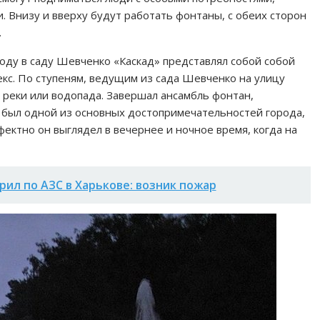
 Внизу и вверху будут работать фонтаны, с обеих сторон
.
году в саду Шевченко «Каскад» представлял собой собой
кс. По ступеням, ведущим из сада Шевченко на улицу
е реки или водопада. Завершал ансамбль фонтан,
» был одной из основных достопримечательностей города,
ектно он выглядел в вечернее и ночное время, когда на
рил по АЗС в Харькове: возник пожар