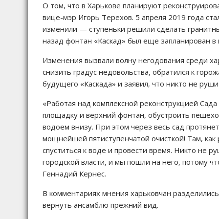
О том, что в Харькове планируют реконструиров
вице-мэр Игорь Терехов. 5 апреля 2019 года ста
изменили — ступеньки решили сделать гранитным
назад фонтан «Каскад» был еще запланирован в 
Изменения вызвали волну негодования среди хар
снизить градус недовольства, обратился к горо
будущего «Каскада» и заявил, что никто не руши
«Работая над комплексной реконструкцией Сад
площадку и верхний фонтан, обустроить пешехо
водоем внизу. При этом через весь сад протянет
мощнейшей пятиступенчатой очисткой! Там, как 
спуститься к воде и провести время. Никто не 
городской власти, и мы пошли на него, потому ч
Геннадий Кернес.
В комментариях мнения харьковчан разделились
вернуть ансамблю прежний вид.