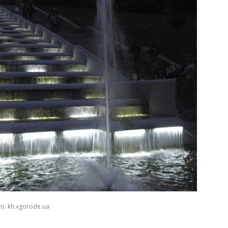
о: kh.vgorode.ua