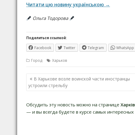
Читати цю новину українською →
Ольга Тодорова
Поделиться ссылкой:
Facebook
Twitter
Telegram
WhatsApp
Город
Харьков
Навигация
В Харькове возле воинской части иностранцы
по
устроили стрельбу
записям
Обсудить эту новость можно на странице
Харкі
— и вы всегда будете в курсе самых интересных 