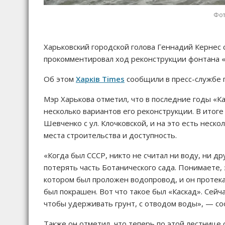
Фот
Харьковский городской голова Геннадий Кернес с
прокомментировал ход реконструкции фонтана «
Об этом
Харків Times
сообщили в пресс-службе г
Мэр Харькова отметил, что в последние годы «К
несколько вариантов его реконструкции. В итог
Шевченко с ул. Клочковской, и на это есть неск
места строительства и доступность.
«Когда был СССР, никто не считал ни воду, ни д
потерять часть Ботанического сада. Понимаете, 
котором был проложен водопровод, и он протека
был покрашен. Вот что такое был «Каскад». Сейч
чтобы удерживать грунт, с отводом воды», — с
Также он отметил, что теперь по этой лестнице