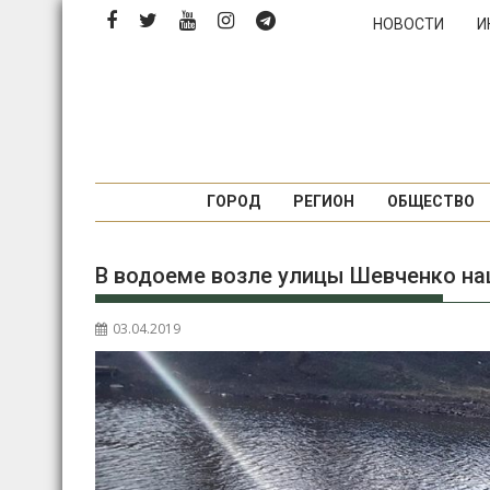
П
НОВОСТИ
И
е
р
е
й
т
и
к
ГОРОД
РЕГИОН
ОБЩЕСТВО
с
о
В водоеме возле улицы Шевченко н
д
е
р
03.04.2019
ж
и
м
о
м
у