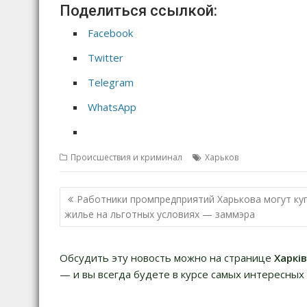
Поделиться ссылкой:
Facebook
Twitter
Telegram
WhatsApp
Происшествия и криминал
Харьков
Н
Работники промпредприятий Харькова могут ку
а
жилье на льготных условиях — заммэра
в
и
Обсудить эту новость можно на странице
Харкі
г
— и вы всегда будете в курсе самых интересных 
а
ц