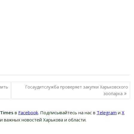
пить
Госаудитслужба проверяет закупки Харьковского
зоопарка
вTimes
в
Facebook
. Подписывайтесь на нас в
Telegram
и
Х
и важных новостей Харькова и области.