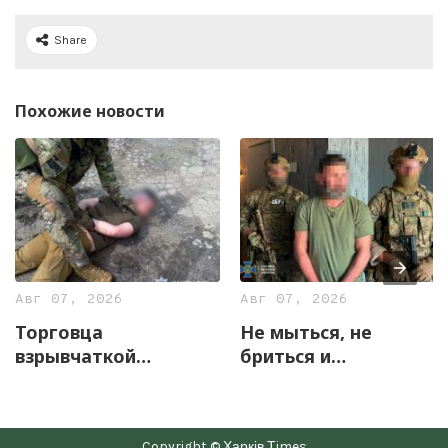
Share
Похожие новости
Авг 07, 2026
Авг 07, 2026
Торговца
Не мыться, не
взрывчаткой
бриться и
задержали
жаловаться на
правоохранители
«прослушку»: в
Харьковщины
Харькове
Copyright © Харків Тimes