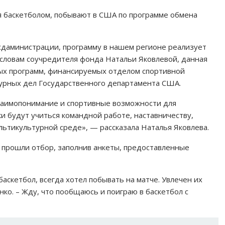
я баскетболом, побывают в США по программе обмена
сдаминистрации, программу в нашем регионе реализует
 словам соучредителя фонда Натальи Яковлевой, данная
х программ, финансируемых отделом спортивной
урных дел Государственного департамента США.
аимопонимание и спортивные возможности для
ки будут учиться командной работе, наставничеству,
ьтикультурной среде», — рассказала Наталья Яковлева.
 прошли отбор, заполнив анкеты, предоставленные
баскетбол, всегда хотел побывать на матче. Увлечен их
нко. – Жду, что пообщаюсь и поиграю в баскетбол с