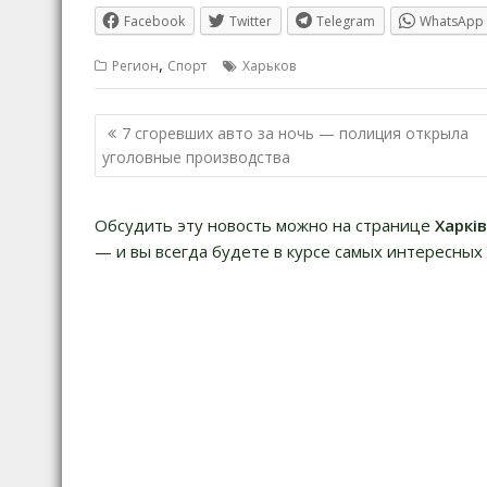
Facebook
Twitter
Telegram
WhatsApp
,
Регион
Спорт
Харьков
Навигация
7 сгоревших авто за ночь — полиция открыла
по
уголовные производства
записям
Обсудить эту новость можно на странице
Харкі
— и вы всегда будете в курсе самых интересных 