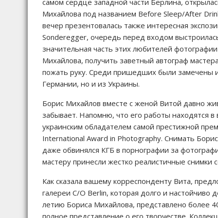
самом сердце западной части Берлина, открылас
Михайлова под названием Before Sleep/After Drin
вечер презентовалась также интересная экспози
Sonderegger, очередь перед входом выстроилась
значительная часть этих любителей фотографи
Михайлова, получить заветный автограф мастера
пожать руку. Среди пришедших были замечены и
Германии, но и из Украины.
Борис Михайлов вместе с женой Витой давно жив
забывает. Напомню, что его работы находятся в
украинским обладателем самой престижной преми
International Award in Photography. Снимать Бор
даже обвинялся КГБ в порнографии за фотогра
мастеру принесли жестко реалистичные снимки с
Как сказала вашему корреспонденту Вита, пред
галереи C/O Berlin, которая долго и настойчиво 
летию Бориса Михайлова, представлено более 4
полное представление о его творчестве. Коллек