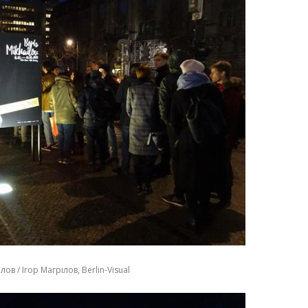
в / Ігор Магрілов, Berlin-Visual