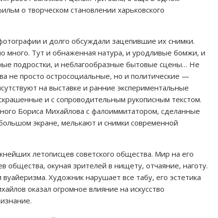
ильм о творческом становлении харьковского
фотографии и долго обсуждали зацепившие их снимки.
о много. Тут и обнаженная натура, и уродливые бомжи, и
ные подростки, и неблагообразные бытовые сцены… Не
ва не просто остросоциальные, но и политические —
исутствуют на выставке и ранние экспериментальные
скрашенные и с сопроводительным рукописным текстом.
нного Бориса Михайлова с фалоиммитатором, сделанные
 большом экране, мелькают и снимки современной
жнейших летописцев советского общества. Мир на его
в общества, окуная зрителей в нищету, отчаяние, наготу.
 вуайеризма. Художник нарушает все табу, его эстетика
ихайлов оказал огромное влияние на искусство
изнание.