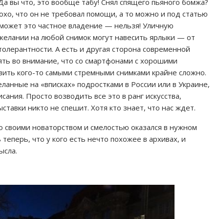
Да вы что, это вообще табу! Снял спящего пьяного бомжа?
лохо, что он не требовал помощи, а то можно и под статью
 может это частное владение — нельзя! Уличную
желании на любой снимок могут навесить ярлыки — от
толерантности. А есть и другая сторона современной
зять во внимание, что со смартфонами с хорошими
вить кого-то самыми стремными снимками крайне сложно.
ланные на «вписках» подростками в России или в Украине,
ания. Просто возводить все это в ранг искусства,
тавки никто не спешит. Хотя кто знает, что нас ждет.
со своими новаторством и смелостью оказался в нужном
теперь, что у кого есть нечто похожее в архивах, и
ысла.