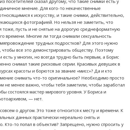
из посетителей сказал другому, что такие снимки есть у
е единичное мнение. Для кого-то некачественные
тносящимися к искусству, и такие снимки, действительно,
екающихся фотографией. Но нельзя не заметить, что
и тоже, пусть и не снятые на дорогую среднеформатную
го времени. Многие ли тогда снимали сексуальность
емяпровождение трудных подростков? Для этого нужно
, чтобы все это демонстрировать обществу. Поэтому
и есть у многих, но всегда трудно быть первым, а Борис
енно снимал такие рисковые серии. Красивых девушек в
курсах красоты и борются за звание «мисс»? Да и кто
 умение снимать что-то оригинальное? Необходимо просто
ом не менее важно, чтобы тебя заметили, чтобы заработал
обы состоялся мастер мирового уровня. У Бориса и
фотоархивом, — нет.
совсем о другом. Это тоже относится к месту и времени. К
альных данных практически нереально снять и
но. Кто-то попал в объектив? Запрещено, нужно спросить у