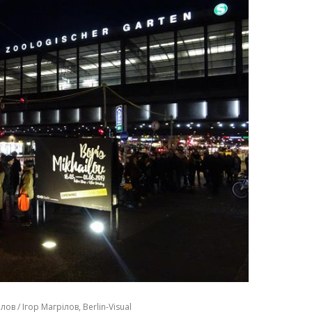
в / Ігор Магрілов, Berlin-Visual