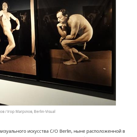
 / Ігор Магрілов, Berlin-Visual
изуального искусства C/O Berlin, ныне расположенной в