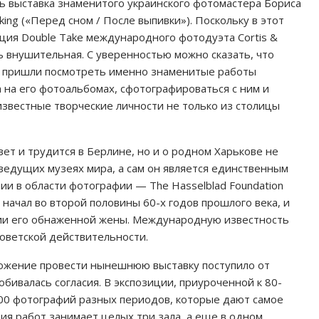
ь выставка знаменитого украинского фотомастера Бориса
king («Перед сном / После выпивки»). Поскольку в этот
ция Double Take международного фотодуэта Cortis &
 внушительная. С уверенностью можно сказать, что
и пришли посмотреть именно знаменитые работы
 на его фотоальбомах, сфотографироваться с ним и
звестные творческие личности не только из столицы
ет и трудится в Берлине, но и о родном Харькове не
 ведущих музеях мира, а сам он является единственным
и в области фотографии — The Hasselblad Foundation
ис начал во второй половины 60-х годов прошлого века, и
фии его обнаженной жены. Международную известность
оветской действительности.
ложение провести нынешнюю выставку поступило от
добивалась согласия. В экспозиции, приуроченной к 80-
00 фотографий разных периодов, которые дают самое
ция работ занимает целых три зала, а еще в одном