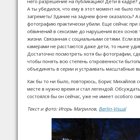
него разрешение на публикацию! Дети в кадре? 
А ты убедился, что ему в этот момент не было п
загреметь! Здание на заднем фоне оказалось? А
фотографию практически убили. Еще сейчас при 
обвинений в сексизме до нарушения всех основ 
жизни. Связанная с социальными сетями. Если в
камерами не расстаются даже дети, то ныне уди
Достаточно посмотреть хотя бы фотографии, сде
чтобы понять всю степень откровенности бытопис
объединять в серии и устраивать масштабные выс
Как бы то ни было, повторюсь, Борис Михайлов 
месте в нужно время и стал легендой. Обсуждать 
состоялся бы он сейчас, уже не имеет особого см
Текст и фото: Игорь Магрилов,
Berlin-Visual