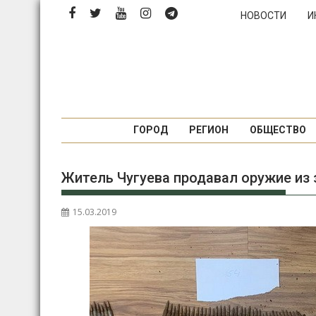
П
НОВОСТИ
И
е
р
е
й
т
и
к
ГОРОД
РЕГИОН
ОБЩЕСТВО
с
о
Житель Чугуева продавал оружие из
д
е
р
15.03.2019
ж
и
м
о
м
у