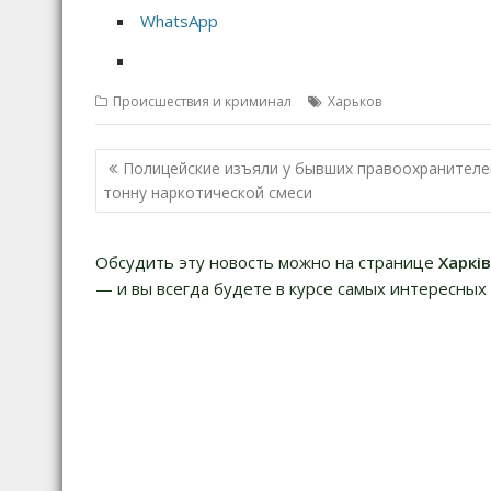
WhatsApp
Происшествия и криминал
Харьков
Н
Полицейские изъяли у бывших правоохранителе
а
тонну наркотической смеси
в
и
Обсудить эту новость можно на странице
Харкі
г
— и вы всегда будете в курсе самых интересных 
а
ц
и
я
п
о
з