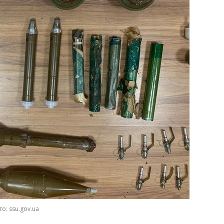
о: ssu.gov.ua