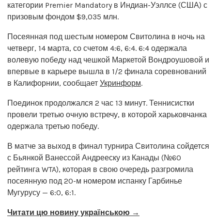
категории Premier Mandatory в Индиан-Уэллсе (США) с
призовым фондом $9,035 млн.
Посеянная под шестым номером Свитолина в ночь на
четверг, 14 марта, со счетом 4:6, 6:4. 6:4 одержала
волевую победу над чешкой Маркетой Вондроушовой и
впервые в карьере вышла в 1/2 финала соревнований
в Калифорнии, сообщает
Укринформ
.
Поединок продолжался 2 час 13 минут. Теннисистки
провели третью очную встречу, в которой харьковчанка
одержала третью победу.
В матче за выход в финал турнира Свитолина сойдется
с Бьянкой Ванессой Андрееску из Канады (№60
рейтинга WTA), которая в свою очередь разгромила
посеянную под 20-м номером испанку Гарбинье
Мугурусу — 6:0, 6:1.
Читати цю новину українською →