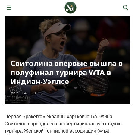
Свитолина впервые вышла в
полуфинал турнира WTA в
Индиан-Уэллсе
Мар 14, 2019
Первая «ракетка» Украины харьковчанка Элина
Свитолина преодолела четвертьфинальную стадию
турнира Женской теннисной ассоциации (WTA)