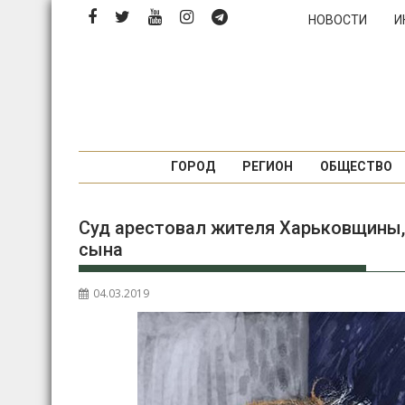
П
НОВОСТИ
И
е
р
е
й
т
и
к
ГОРОД
РЕГИОН
ОБЩЕСТВО
с
о
Суд арестовал жителя Харьковщины,
д
сына
е
р
ж
04.03.2019
и
м
о
м
у