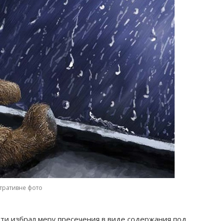
тративне фото
ти избрал меру пресечения в виде содержания под