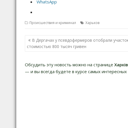
WhatsApp
Происшествия и криминал
Харьков
Н
В Дергачах у псевдофермеров отобрали участо
а
стоимостью 800 тысяч гривен
в
и
Обсудить эту новость можно на странице
Харкі
г
— и вы всегда будете в курсе самых интересных 
а
ц
и
я
п
о
з