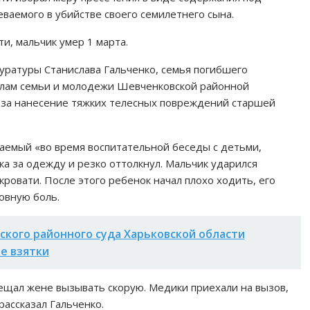
еваемого в убийстве своего семилетнего сына.
и, мальчик умер 1 марта.
уратуры Станислава Гальченко, семья погибшего
делам семьи и молодежи Шевченковской районной
 за нанесение тяжких телесных повреждений старшей
аемый «во время воспитательной беседы с детьми,
нка за одежду и резко оттолкнул. Мальчик ударился
ровати. После этого ребенок начал плохо ходить, его
овную боль.
кого районного суда Харьковской области
е взятки
щал жене вызывать скорую. Медики приехали на вызов,
рассказал Гальченко.