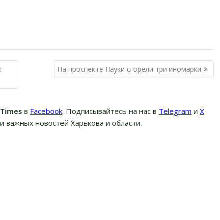
к
На проспекте Науки сгорели три иномарки
вTimes
в
Facebook
. Подписывайтесь на нас в
Telegram
и
Х
и важных новостей Харькова и области.