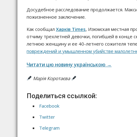
Досудебное расследование продолжается. Макс
пожизненное заключение.
Как сообщал
Харків Times
, Изюмская местная п
отчиму трехлетней девочки, погибшей в конце се
летнюю женщину и ее 40-летнего сожителя теп
повреждений и умышленном убийстве малолетн
Читати цю новину українською →
Марія Коротаєва
Поделиться ссылкой:
Facebook
Twitter
Telegram