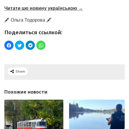
Читати цю новину українською →
🖋️ Ольга Тодорова 🖋️
Поделиться ссылкой:
Share
Похожие новости