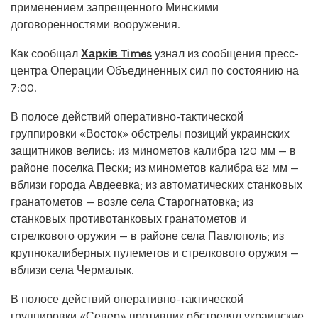
применением запрещенного Минскими
договоренностями вооружения.
Как сообщал
Харків Times
узнал из сообщения пресс-
центра Операции Объединенных сил по состоянию на
7:00.
В полосе действий оперативно-тактической
группировки «Восток» обстрелы позиций украинских
защитников велись: из минометов калибра 120 мм — в
районе поселка Пески; из минометов калибра 82 мм —
вблизи города Авдеевка; из автоматических станковых
гранатометов — возле села Старогнатовка; из
станковых противотанковых гранатометов и
стрелкового оружия — в районе села Павлополь; из
крупнокалиберных пулеметов и стрелкового оружия —
вблизи села Чермалык.
В полосе действий оперативно-тактической
группировки «Север» противник обстрелял украинские