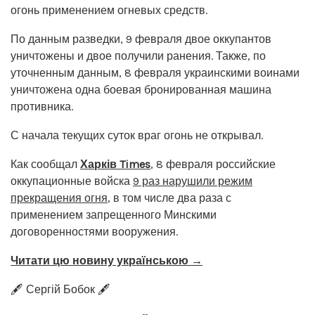
огонь применением огневых средств.
По данным разведки, 9 февраля двое оккупантов
уничтожены и двое получили ранения. Также, по
уточненным данным, 8 февраля украинскими воинами
уничтожена одна боевая бронированная машина
противника.
С начала текущих суток враг огонь не открывал.
Как сообщал
Харків Times
, 8 февраля российские
оккупационные войска
9 раз нарушили режим
прекращения огня
, в том числе два раза с
применением запрещенного Минскими
договоренностями вооружения.
Читати цю новину українською →
🖋️ Сергій Бобок 🖋️