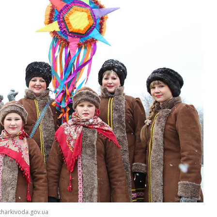
kharkivoda.gov.ua