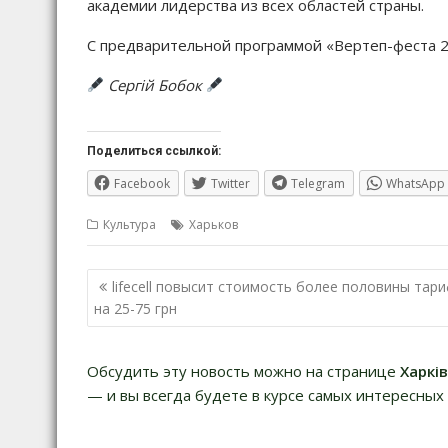
академии лидерства из всех областей страны.
С предварительной программой «Вертеп-феста 
Сергій Бобок
Поделиться ссылкой:
Facebook
Twitter
Telegram
WhatsApp
Культура
Харьков
Навигация
lifecell повысит стоимость более половины тар
по
на 25-75 грн
записям
Обсудить эту новость можно на странице
Харкі
— и вы всегда будете в курсе самых интересных 