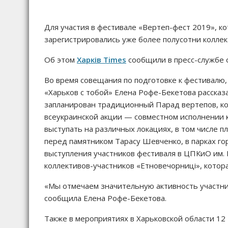
Для участия в фестивале «Вертеп-фест 2019», ко
зарегистрировались уже более полусотни коллек
Об этом
Харків Times
сообщили в пресс-службе 
Во время совещания по подготовке к фестивалю,
«Харьков с тобой» Елена Рофе-Бекетова рассказа
запланирован традиционный Парад вертепов, кот
всеукраинской акции — совместном исполнении к
выступать на различных локациях, в том числе 
перед памятником Тарасу Шевченко, в парках го
выступления участников фестиваля в ЦПКиО им. 
коллективов-участников «Етновечорниці», котора
«Мы отмечаем значительную активность участник
сообщила Елена Рофе-Бекетова.
Также в мероприятиях в Харьковской области 12