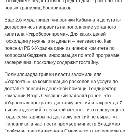
госбюджете недостаточно средств для строительства
новых хранилищ боеприпасов.
Еще 2,8 млрд гривен чиновники Кабмина и депутаты
договорились направить на пополнение уставного
капитала «Укроборонпрома». Для каких целей
госхолдингу нужны эти деньги — неизвестно. Как
пояснил РБК-Украина один из членов комитета по
вопросам бюджета, информация по этой программе
засекречена, поскольку содержит гостайну.
Полмиллиарда гривен власти заложили для
«Укрпочты» на компенсацию расходов на услуги по
доставке пенсий и денежной помощи. Гендиректор
компании Игорь Смелянский заявлял ранее, что
«Укрпочта» прекратит доставку пенсий и закроет до 7
тысяч отделений в сельской местности со следующего
года, если тарифы на доставку пенсий не вырастут.
Чиновники, в частности премьер-министр Владимир
Гройсман, раскритиковали Смелянского, но решили не