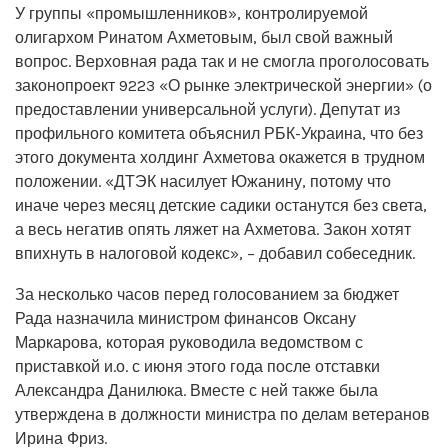
У группы «промышленников», контролируемой
олигархом Ринатом Ахметовым, был свой важный
вопрос. Верховная рада так и не смогла проголосовать
законопроект 9223 «О рынке электрической энергии» (о
предоставлении универсальной услуги). Депутат из
профильного комитета объяснил РБК-Украина, что без
этого документа холдинг Ахметова окажется в трудном
положении. «ДТЭК насилует Южанину, потому что
иначе через месяц детские садики останутся без света,
а весь негатив опять ляжет на Ахметова. Закон хотят
впихнуть в налоговой кодекс», – добавил собеседник.
За несколько часов перед голосованием за бюджет
Рада назначила министром финансов Оксану
Маркарова, которая руководила ведомством с
приставкой и.о. с июня этого года после отставки
Александра Данилюка. Вместе с ней также была
утверждена в должности министра по делам ветеранов
Ирина Фриз.