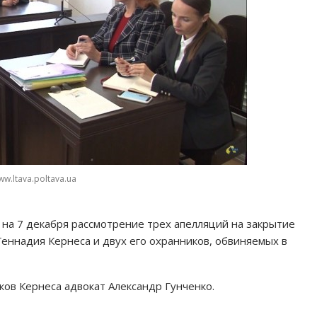
w.ltava.poltava.ua
на 7 декабря рассмотрение трех апелляций на закрытие
Геннадия Кернеса и двух его охранников, обвиняемых в
ов Кернеса адвокат Александр Гунченко.