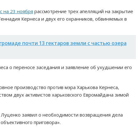
с на 23 ноября
рассмотрение трех апелляций на закрытие
Геннадия Кернеса и двух его охранников, обвиняемых в
громаде почти 13 гектаров земли с частью озера
еса о переносе заседания и заявление об ухудшении его
ловное производство против мэра Харькова Кернеса,
ством двух активистов харьковского Евромайдана зимой
 Луценко заявил о необходимости возвращения дела
 объективного приговора».