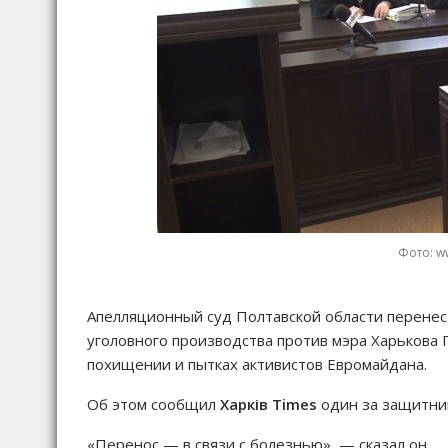
Фото: ww
Апелляционный суд Полтавской области перенес 
уголовного производства против мэра Харькова 
похищении и пытках активистов Евромайдана.
Об этом сообщил
Харків Times
один за защитник
«Перенос — в связи с болезнью», — сказал он.