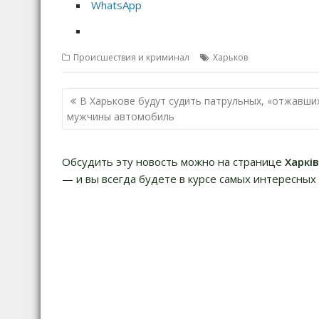
WhatsApp
Происшествия и криминал
Харьков
Н
В Харькове будут судить патрульных, «отжавших
а
мужчины автомобиль
в
и
Обсудить эту новость можно на странице
Харкі
г
— и вы всегда будете в курсе самых интересных 
а
ц
и
я
п
о
з