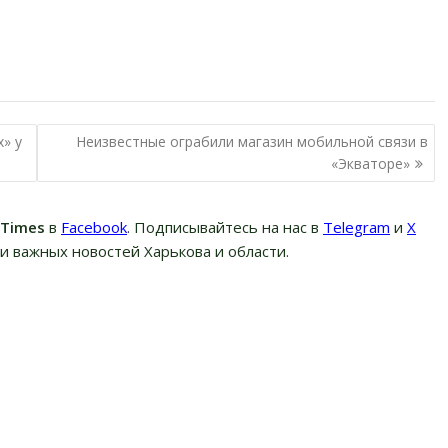
» у
Неизвестные ограбили магазин мобильной связи в
«Экваторе»
вTimes
в
Facebook
. Подписывайтесь на нас в
Telegram
и
Х
и важных новостей Харькова и области.