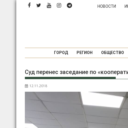
П
НОВОСТИ
И
е
р
е
й
т
и
к
ГОРОД
РЕГИОН
ОБЩЕСТВО
с
о
Суд перенес заседание по «кооперат
д
е
р
12.11.2018
ж
и
м
о
м
у