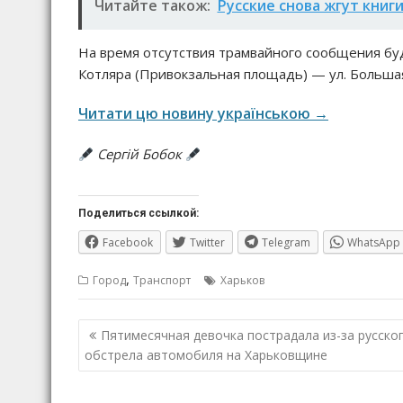
Читайте також:
Русские снова жгут книги
На время отсутствия трамвайного сообщения бу
Котляра (Привокзальная площадь) — ул. Большая
Читати цю новину українською →
Сергій Бобок
Поделиться ссылкой:
Facebook
Twitter
Telegram
WhatsApp
,
Город
Транспорт
Харьков
Навигация
Пятимесячная девочка пострадала из-за русско
по
обстрела автомобиля на Харьковщине
записям