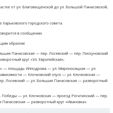
частке от ул. Благовещенской до ул. Большой Панасовской,
 Харьковского городского совета.
говорится в сообщении.
щим образом:
ольшая Панасовская — пер. Лосевский — пер. Пискуновский
зворотный круг «Ул. Европейская»;
к» — площадь Ипподрома — ул. Мироносицкая — ул.
зависимости — Клочковский спуск — ул. Клочковская —
ер. Лосевский — ул. Большая Панасовская — разворотный
. Победы — ул. Клочковская — проезд Рогатинский — пер.
я Панасовская — разворотный круг «Ивановка».