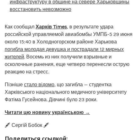
инфраструктуру в общине на севере Харьковщины
восстановить невозможно
Как сообщал
Харків Times
, в результате удара
российской управляемой авиабомбы УМПБ-5 29 июня
около 15:40 в Холодногорском районе Харькова
погибла молодая девушка и пострадали 12 мирных
жителей
. Восемь из них получили взрывные и
осколочные ранения, еще четверо перенесли острую
реакцию на стресс.
Пізніше
стало відомо
, що загибла — студентка
Харківського національного медичного університету
Фатіма Гусейнова. Дівчині було 23 роки.
Читати цю новину українською →
🖋️ Сергій Бобок 🖋️
Поделиться ссылкой: