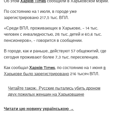
Об этом
Харків Times
сообщили в Харьковской мэрии.
По состоянию на 1 июля, в городе уже
зарегистрировано 217,5 тыс. ВПЛ.
«Среди ВПЛ, проживающих в Харькове, – 14 тыс.
человек с инвалидностью, 28 тыс. детей и 60,6 тыс.
пенсионеров», – говорится в сообщении.
В городе, как и раньше, действуют 57 общежитий, где
сегодня проживают более 7,3 тыс. переселенцев.
Как сообщал
Харків Times
, по состоянию на 1 июня
в
Харькове было зарегистрировано
216 тысяч ВПЛ.
Читайте також:
Русские пытались убить дроном
двух пожилых женщин на Харьковщине
Читати цю новину українською →