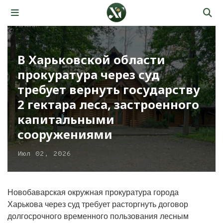
В Харьковской области
прокуратура через суд
требует вернуть государству
2 гектара леса, застроенного
капитальными
сооружениями
Июл 02, 2026
Новобаварская окружная прокуратура города
Харькова через суд требует расторгнуть договор
долгосрочного временного пользования лесным