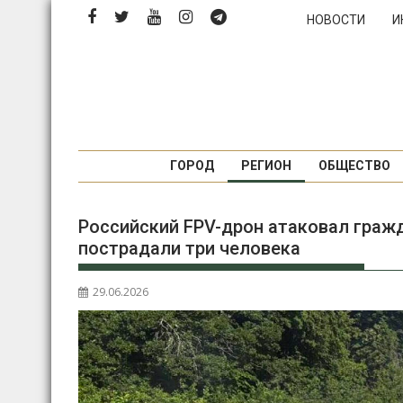
П
НОВОСТИ
И
е
р
е
й
т
и
к
ГОРОД
РЕГИОН
ОБЩЕСТВО
с
о
Российский FPV-дрон атаковал граж
д
пострадали три человека
е
р
ж
29.06.2026
и
м
о
м
у