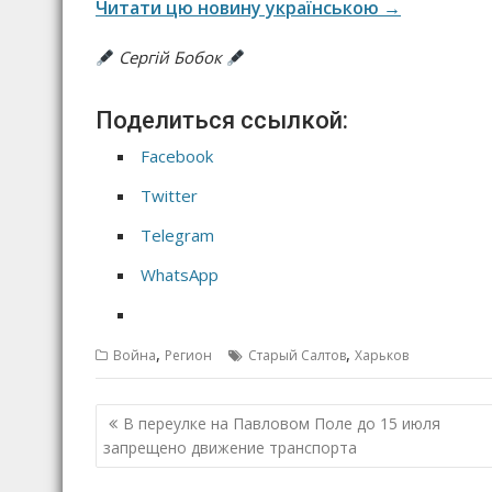
Читати цю новину українською →
Сергій Бобок
Поделиться ссылкой:
Facebook
Twitter
Telegram
WhatsApp
,
,
Война
Регион
Старый Салтов
Харьков
Н
В переулке на Павловом Поле до 15 июля
а
запрещено движение транспорта
в