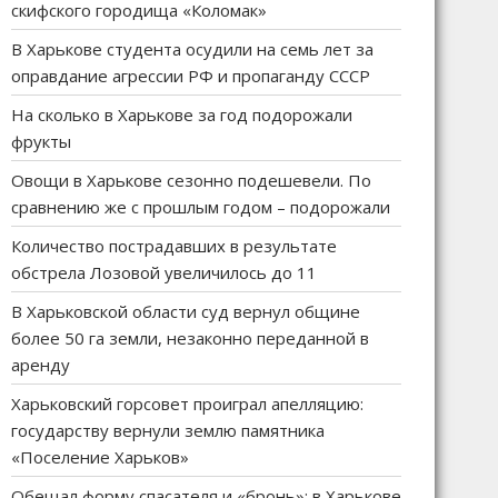
скифского городища «Коломак»
В Харькове студента осудили на семь лет за
оправдание агрессии РФ и пропаганду СССР
На сколько в Харькове за год подорожали
фрукты
Овощи в Харькове сезонно подешевели. По
сравнению же с прошлым годом – подорожали
Количество пострадавших в результате
обстрела Лозовой увеличилось до 11
В Харьковской области суд вернул общине
более 50 га земли, незаконно переданной в
аренду
Харьковский горсовет проиграл апелляцию:
государству вернули землю памятника
«Поселение Харьков»
Обещал форму спасателя и «бронь»: в Харькове