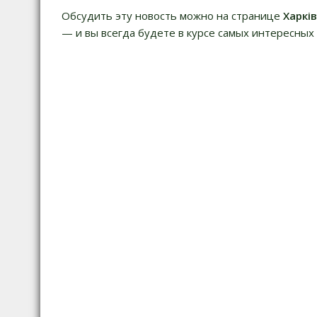
и
Обсудить эту новость можно на странице
Харкі
г
— и вы всегда будете в курсе самых интересных 
а
ц
и
я
п
о
з
а
п
и
с
я
м