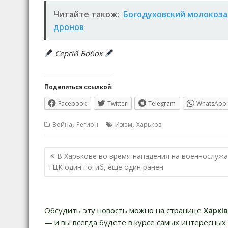
Читайте також:
Богодуховский молокоза
дронов
Сергій Бобок
Поделиться ссылкой:
Facebook
Twitter
Telegram
WhatsApp
,
,
Война
Регион
Изюм
Харьков
Навигация
В Харькове во время нападения на военнослуж
по
ТЦК один погиб, еще один ранен
записям
Обсудить эту новость можно на странице
Харкі
— и вы всегда будете в курсе самых интересных 