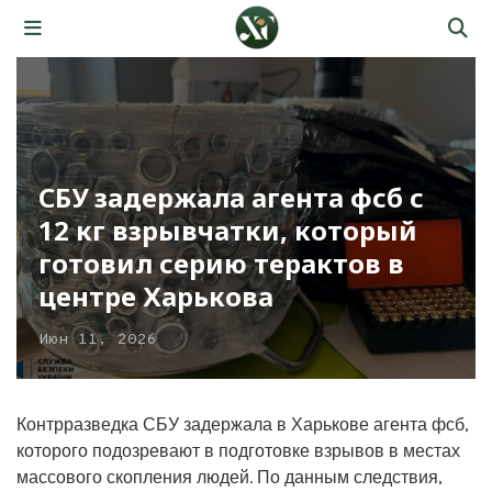
СБУ задержала агента фсб с
12 кг взрывчатки, который
готовил серию терактов в
центре Харькова
Июн 11, 2026
Контрразведка СБУ задержала в Харькове агента фсб,
которого подозревают в подготовке взрывов в местах
массового скопления людей. По данным следствия,