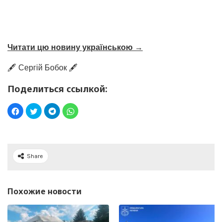
Читати цю новину українською →
🖋️ Сергій Бобок 🖋️
Поделиться ссылкой:
Share
Похожие новости