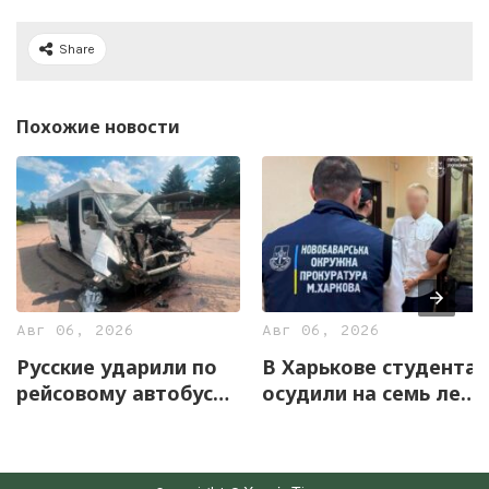
Share
Похожие новости
Авг 06, 2026
Авг 06, 2026
Русские ударили по
В Харькове студента
рейсовому автобусу
осудили на семь лет
на Харьковщине
за оправдание
агрессии РФ и
пропаганду СССР