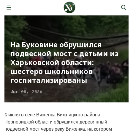
На Буковине обрушился
подвесной мост с детьми из
Харьковской области:
шестеро школьников
госпитализированы
Июн 08, 2026
6 июня в селе Виженка Вижницкого района
Черновицкой области обрушился деревянный
подвесной мост через реку Виженка, на котором