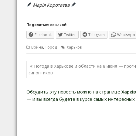
Марія Коротаєва
Поделиться ссылкой:
Facebook
Twitter
Telegram
WhatsApp
,
Война
Город
Харьков
Навигация
Погода в Харькове и области на 8 июня — прог
по
синоптиков
записям
Обсудить эту новость можно на странице
Харкі
— и вы всегда будете в курсе самых интересных 