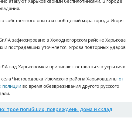
анно атакуют Харьков своими беспилотниками. В городе
опадания.
го собственного опыта и сообщений мэра города Игоря
пЛА зафиксировано в Холодногорском районе Харькова.
х и пострадавших уточняется. Угроза повторных ударов
ЛА над Харьковом» и призывают оставаться в укрытиях.
зи села Чистоводовка Изюмского района Харьковщины
от
к полиции
во время обезвреживания другого русского
дали.
ею: трое погибших, повреждены дома и склад