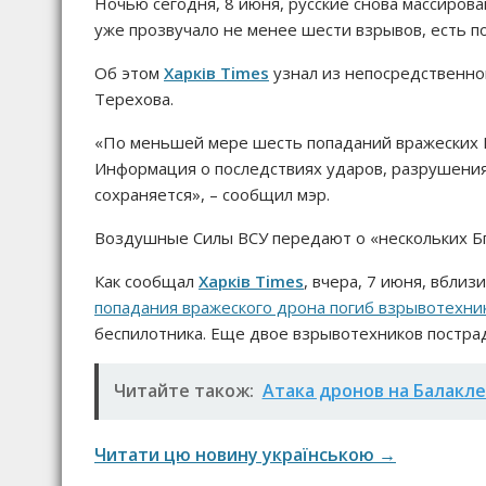
Ночью сегодня, 8 июня, русские снова массиров
уже прозвучало не менее шести взрывов, есть п
Об этом
Харків Times
узнал из непосредственно
Терехова.
«По меньшей мере шесть попаданий вражеских Б
Информация о последствиях ударов, разрушения
сохраняется», – сообщил мэр.
Воздушные Силы ВСУ передают о «нескольких Бп
Как сообщал
Харків Times
, вчера, 7 июня, вбли
попадания вражеского дрона погиб взрывотехни
беспилотника. Еще двое взрывотехников постра
Читайте також:
Атака дронов на Балакл
Читати цю новину українською →