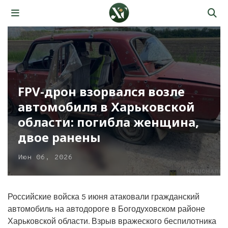
FPV-дрон взорвался возле
автомобиля в Харьковской
области: погибла женщина,
двое ранены
Июн 06, 2026
Российские войска 5 июня атаковали гражданский
автомобиль на автодороге в Богодуховском районе
Харьковской области. Взрыв вражеского беспилотника