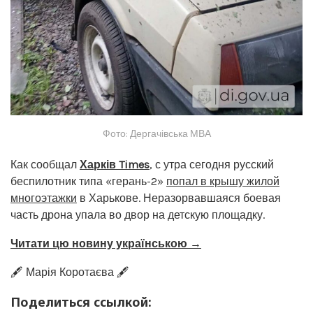
Фото: Дергачівська МВА
Как сообщал
Харків Times
, с утра сегодня русский
беспилотник типа «герань-2»
попал в крышу жилой
многоэтажки
в Харькове. Неразорвавшаяся боевая
часть дрона упала во двор на детскую площадку.
Читати цю новину українською →
🖋️ Марія Коротаєва 🖋️
Поделиться ссылкой: