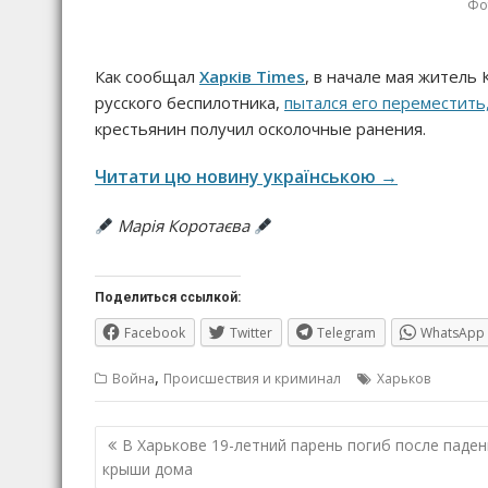
Фот
Как сообщал
Харків Times
, в начале мая житель
русского беспилотника,
пытался его переместить
крестьянин получил осколочные ранения.
Читати цю новину українською →
Марія Коротаєва
Поделиться ссылкой:
Facebook
Twitter
Telegram
WhatsApp
,
Война
Происшествия и криминал
Харьков
Навигация
В Харькове 19-летний парень погиб после паден
по
крыши дома