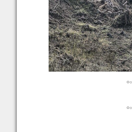
Фот
Фот