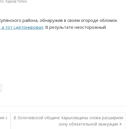
о: Харків Times
 Купянского района, обнаружив в своем огороде обломок
, а тот сдетонировал
. В результате неосторожный
ия с
В Золочевской общине Харьковщины снова расширили
зону обязательной эвакуации