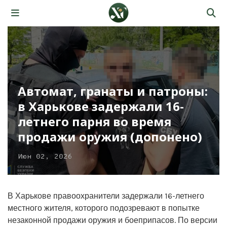
Автомат, гранаты и патроны:
в Харькове задержали 16-
летнего парня во время
продажи оружия (допонено)
Июн 02, 2026
В Харькове правоохранители задержали 16-летнего
местного жителя, которого подозревают в попытке
незаконной продажи оружия и боеприпасов. По версии