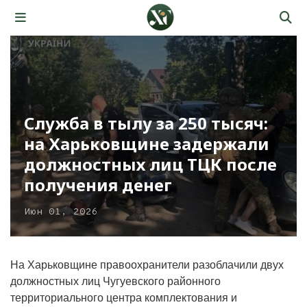
Служба в тылу за 250 тысяч:
на Харьковщине задержали
должностных лиц ТЦК после
получения денег
Июн 01, 2026
На Харьковщине правоохранители разоблачили двух
должностных лиц Чугуевского районного
территориального центра комплектования и