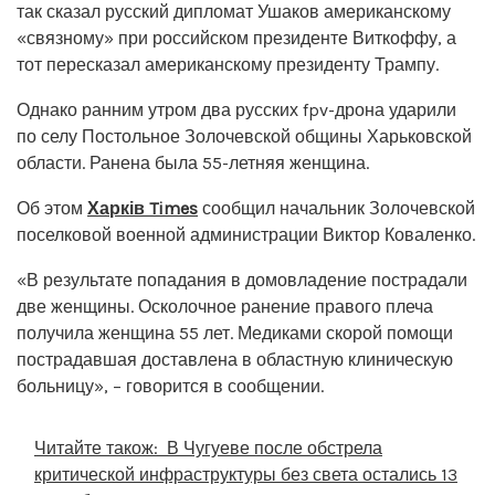
так сказал русский дипломат Ушаков американскому
«связному» при российском президенте Виткоффу, а
тот пересказал американскому президенту Трампу.
Однако ранним утром два русских fpv-дрона ударили
по селу Постольное Золочевской общины Харьковской
области. Ранена была 55-летняя женщина.
Об этом
Харків Times
сообщил начальник Золочевской
поселковой военной администрации Виктор Коваленко.
«В результате попадания в домовладение пострадали
две женщины. Осколочное ранение правого плеча
получила женщина 55 лет. Медиками скорой помощи
пострадавшая доставлена ​​в областную клиническую
больницу», – говорится в сообщении.
Читайте також:
В Чугуеве после обстрела
критической инфраструктуры без света остались 13