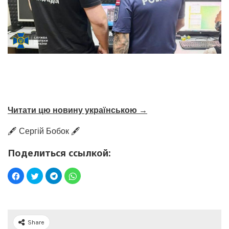
Читати цю новину українською →
🖋️ Сергій Бобок 🖋️
Поделиться ссылкой:
Share