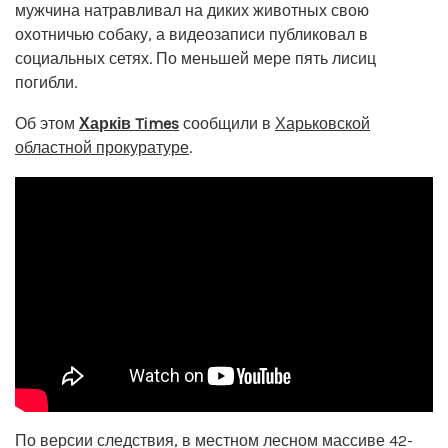
мужчина натравливал на диких животных свою
охотничью собаку, а видеозаписи публиковал в
социальных сетях. По меньшей мере пять лисиц
погибли.
Об этом
Харків Times
сообщили в
Харьковской
областной прокуратуре
.
По версии следствия, в местном лесном массиве 42-