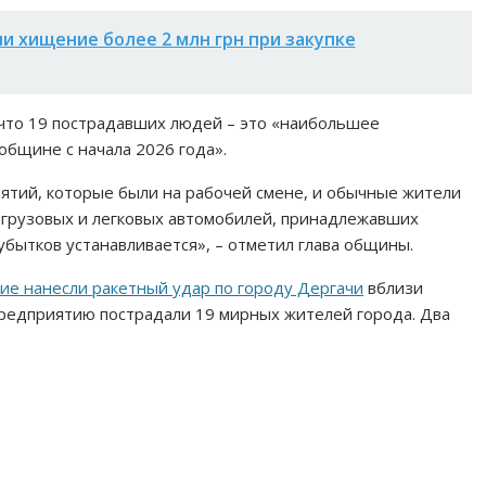
и хищение более 2 млн грн при закупке
 что 19 пострадавших людей – это «наибольшее
общине с начала 2026 года».
ятий, которые были на рабочей смене, и обычные жители
 грузовых и легковых автомобилей, принадлежавших
бытков устанавливается», – отметил глава общины.
кие нанесли ракетный удар по городу Дергачи
вблизи
предприятию пострадали 19 мирных жителей города. Два