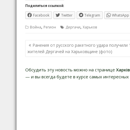
Поделиться ссылкой:
Facebook
Twitter
Telegram
WhatsApp
,
,
Война
Регион
Дергачи
Харьков
Навигация
Ранения от русского ракетного удара получили 
по
жителей Дергачей на Харьковщине (фото)
записям
Обсудить эту новость можно на странице
Харкі
— и вы всегда будете в курсе самых интересных 