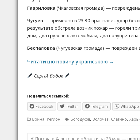
Гавриловка
(Чкаловская громада) — повреждены 
Чугуев
— примерно в 23:30 враг нанес удар бесп
результате обстрела возник пожар — горели тр
дом, два грузовых автомобиля, два полуприцепа 
Беспаловка
(Чугуевская громада) — поврежден 
Читати цю новину українською →
Сергій Бобок
Поделиться ссылкой:
Facebook
Twitter
Telegram
WhatsApp
,
,
,
,
Война
Регион
Богодухов
Золочев
Слатино
Харь
Навигация
Погода в Харькове и области на 25 мая — прог