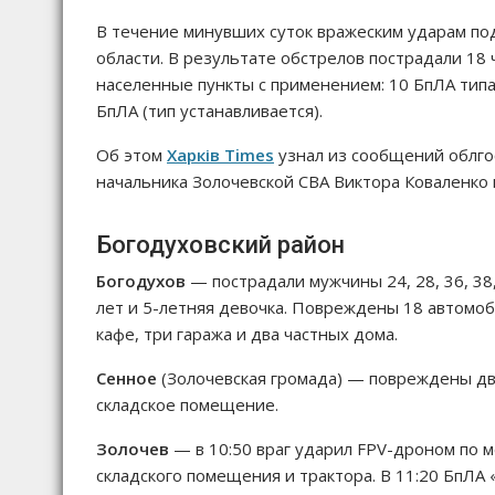
В течение минувших суток вражеским ударам под
области. В результате обстрелов пострадали 18 
населенные пункты с применением: 10 БпЛА типа 
БпЛА (тип устанавливается).
Об этом
Харків Times
узнал из сообщений облго
начальника Золочевской СВА Виктора Коваленко 
Богодуховский район
Богодухов
— пострадали мужчины 24, 28, 36, 38, 4
лет и 5-летняя девочка. Повреждены 18 автомоб
кафе, три гаража и два частных дома.
Сенное
(Золочевская громада) — повреждены два
складское помещение.
Золочев
— в 10:50 враг ударил FPV-дроном по
складского помещения и трактора. В 11:20 БпЛА