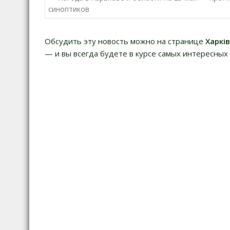
по
синоптиков
записям
Обсудить эту новость можно на странице
Харкі
— и вы всегда будете в курсе самых интересных 