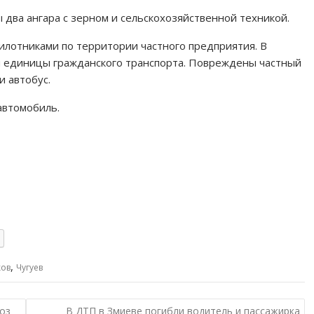
два ангара с зерном и сельскохозяйственной техникой.
илотниками по территории частного предприятия. В
и единицы гражданского транспорта. Повреждены частный
и автобус.
автомобиль.
,
ков
Чугуев
ноз
В ДТП в Змиеве погибли водитель и пассажирка