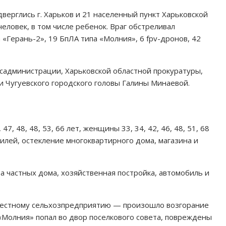
верглись г. Харьков и 21 населенный пункт Харьковской
человек, в том числе ребенок. Враг обстреливал
«Герань-2», 19 БпЛА типа «Молния», 6 fpv-дронов, 42
садминистрации, Харьковской областной прокуратуры,
и Чугуевского городского головы Галины Минаевой.
7, 48, 48, 53, 66 лет, женщины 33, 34, 42, 46, 48, 51, 68
илей, остекление многоквартирного дома, магазина и
 частных дома, хозяйственная постройка, автомобиль и
 местному сельхозпредприятию — произошло возгорание
 «Молния» попал во двор поселкового совета, повреждены