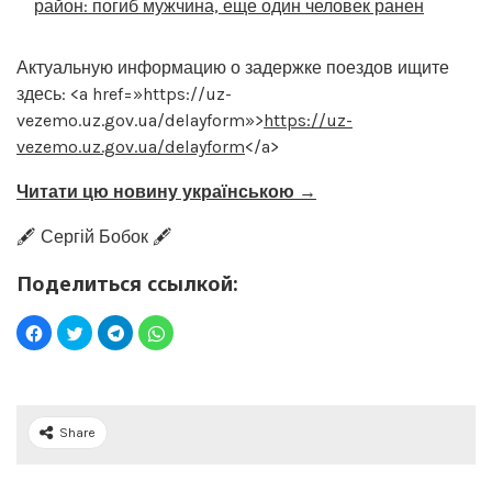
район: погиб мужчина, еще один человек ранен
Актуальную информацию о задержке поездов ищите
здесь: <a href=»https://uz-
vezemo.uz.gov.ua/delayform»>
https://uz-
vezemo.uz.gov.ua/delayform
</a>
Читати цю новину українською →
🖋️ Сергій Бобок 🖋️
Поделиться ссылкой:
Share