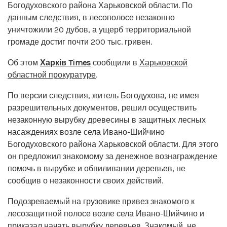
Богодуховского района Харьковской области. По
данным следствия, в лесополосе незаконно
уничтожили 20 дубов, а ущерб территориальной
громаде достиг почти 200 тыс. гривен.
Об этом
Харків Times
сообщили в
Харьковской
областной прокуратуре
.
По версии следствия, житель Богодухова, не имея
разрешительных документов, решил осуществить
незаконную вырубку древесины в защитных лесных
насаждениях возле села Ивано-Шийчино
Богодуховского района Харьковской области. Для этого
он предложил знакомому за денежное вознаграждение
помочь в вырубке и обпиливании деревьев, не
сообщив о незаконности своих действий.
Подозреваемый на грузовике привез знакомого к
лесозащитной полосе возле села Ивано-Шийчино и
приказал начать вырубку деревьев. Знакомый, не