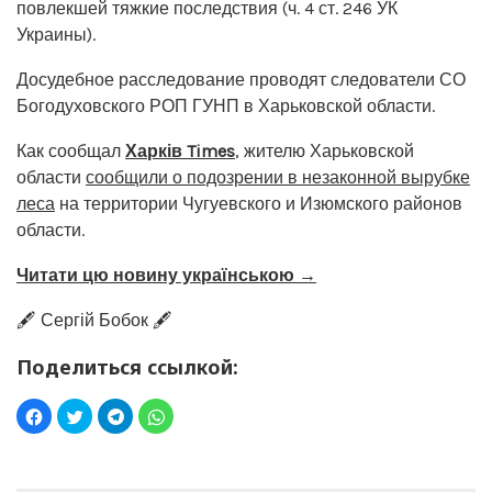
повлекшей тяжкие последствия (ч. 4 ст. 246 УК
Украины).
Досудебное расследование проводят следователи СО
Богодуховского РОП ГУНП в Харьковской области.
Как сообщал
Харків Times
, жителю Харьковской
области
сообщили о подозрении в незаконной вырубке
леса
на территории Чугуевского и Изюмского районов
области.
Читати цю новину українською →
🖋️ Сергій Бобок 🖋️
Поделиться ссылкой: