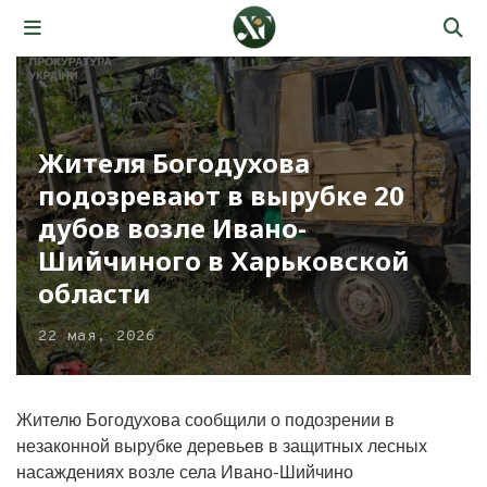
Жителя Богодухова
подозревают в вырубке 20
дубов возле Ивано-
Шийчиного в Харьковской
области
22 мая, 2026
Жителю Богодухова сообщили о подозрении в
незаконной вырубке деревьев в защитных лесных
насаждениях возле села Ивано-Шийчино