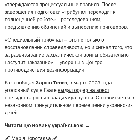
утверждаются процессуальные правила. После
завершения подготовки «трибунал переходит к
полноценной работе» – расследованиям,
предъявлению обвинений и вынесению приговоров.
«Специальный трибунал — это не только о
восстановлении справедливости, но и сигнал того, что
за развязывание захватнической войны обязательно
наступит наказание», – уверены в Центре
противодействия дезинформации.
Как сообщал
Харків Times
, в марте 2023 года
уголовный суд в Гааге
выдал ордер на арест
президента россии
владимира путина. Он обвиняется в
незаконном принудительном перемещении украинских
детей.
Читати цю новину українською →
🖋️ Марія Коротаєва 🖋️