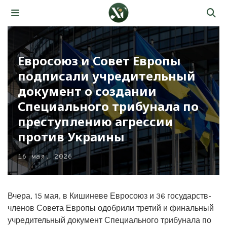
Евросоюз и Совет Европы
подписали учредительный
документ о создании
Специального трибунала по
преступлению агрессии
против Украины
16 мая, 2026
Вчера, 15 мая, в Кишиневе Евросоюз и 36 государств-
членов Совета Европы одобрили третий и финальный
учредительный документ Специального трибунала по