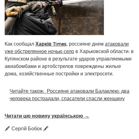
Как сообщал
Харків Times
, россияне днем
атаковали
уже обстрелянное ночью село
в Харьковской области: в
Купянском районе в результате ударов управляемыми
авиабомбами и артобстрелов повреждены жилые
дома, хозяйственные постройки и электросети.
Читайте також:
Россияне атаковали Балаклею: два
человека пострадали, спасатели спасли женщину
Читати цю новину українською →
🖋️ Сергій Бобок 🖋️