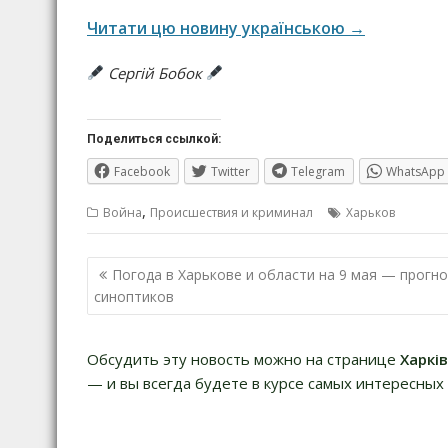
Читати цю новину українською →
Сергій Бобок
Поделиться ссылкой:
Facebook
Twitter
Telegram
WhatsApp
,
Война
Происшествия и криминал
Харьков
Навигация
Погода в Харькове и области на 9 мая — прогно
по
синоптиков
записям
Обсудить эту новость можно на странице
Харкі
— и вы всегда будете в курсе самых интересных 