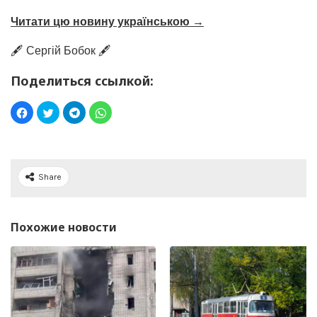
Читати цю новину українською →
🖋️ Сергій Бобок 🖋️
Поделиться ссылкой:
Share
Похожие новости