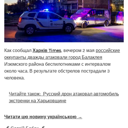
Как сообщал
Харків Times
, вечером 2 мая
российские
оккупанты дважды атаковали город Балаклея
Изюмского района беспилотниками с интервалом
около часа. В результате обстрелов пострадали 3
человека.
Читайте також:
Русский дрон атаковал автомобиль
экстренки на Харьковщине
Читати цю новину українською →