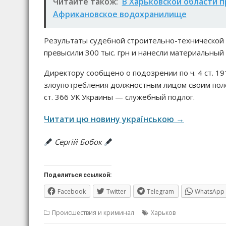
Читайте також:
В Харьковской области п
Африкановское водохранилище
Результаты судебной строительно-технической 
превысили 300 тыс. грн и нанесли материальны
Директору сообщено о подозрении по ч. 4 ст. 
злоупотребления должностным лицом своим полож
ст. 366 УК Украины — служебный подлог.
Читати цю новину українською →
Сергій Бобок
Поделиться ссылкой:
Facebook
Twitter
Telegram
WhatsApp
Происшествия и криминал
Харьков