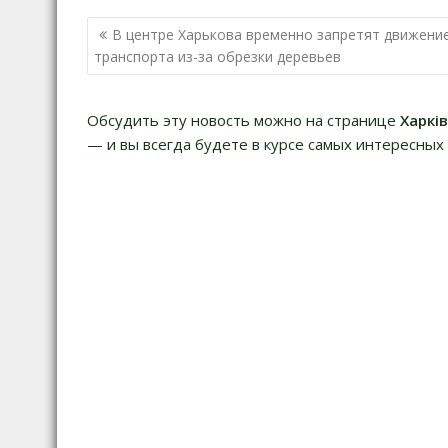
Навигация
В центре Харькова временно запретят движени
по
транспорта из-за обрезки деревьев
записям
Обсудить эту новость можно на странице
Харкі
— и вы всегда будете в курсе самых интересных 