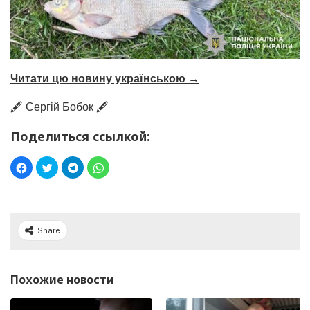
Читати цю новину українською →
🖋️ Сергій Бобок 🖋️
Поделиться ссылкой:
Share
Похожие новости